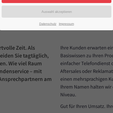
 entscheidende Unterschi
Datenschutz
Impressum
volle Zeit. Als
Ihre Kunden erwarten ein
iden Sie tagtäglich,
Basiswissen zu Ihren Pro
tzen. Wie viel Raum
einfacher Telefondienst o
undenservice – mit
Aftersales oder Reklam
 Ansprechpartnern am
einen mehrsprachigen Ku
Ihrem Namen halten wir 
Niveau.
Gut für Ihren Umsatz. Ih