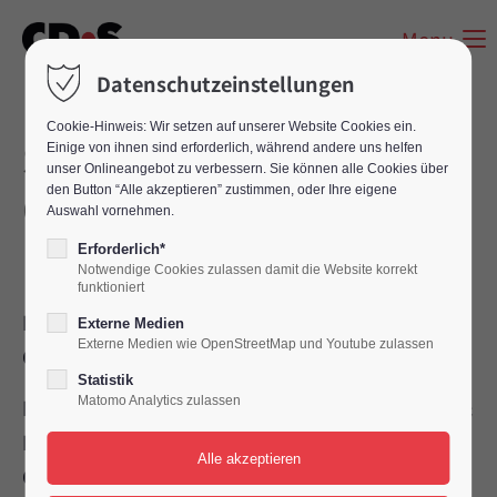
Menu
Datenschutzeinstellungen
Cookie-Hinweis: Wir setzen auf unserer Website Cookies ein.
Success Story SKC
Einige von ihnen sind erforderlich, während andere uns helfen
unser Onlineangebot zu verbessern. Sie können alle Cookies über
GmbH
den Button “Alle akzeptieren” zustimmen, oder Ihre eigene
Auswahl vornehmen.
Erforderlich*
Notwendige Cookies zulassen damit die Website korrekt
funktioniert
Eine Partnerschaft auf Augenhöhe: SKC und
Externe Medien
Externe Medien wie OpenStreetMap und Youtube zulassen
CDS beweisen, wie Zusammenarbeit gelingt.
Statistik
Die Zusammenarbeit zwischen der SKC Seiler &
Matomo Analytics zulassen
Klimpel Communication GmbH und der CDS
Call Dispatch Scholz GmbH ist ein