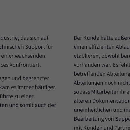
ustrie, das sich auf
Der Kunde hatte außerd
hnischen Support für
einen effizienten Abla
t einer wachsenden
etablieren, obwohl be
ces konfrontiert.
vorhanden war. Es fehlt
betreffenden Abteilun
ragen und begrenzter
Abteilungen noch nicht 
 kam es immer häufiger
sodass Mitarbeiter ihre
ührte zu einer
älteren Dokumentations
iten und somit auch der
uneinheitlichen und in
Bearbeitung von Suppo
mit Kunden und Partne