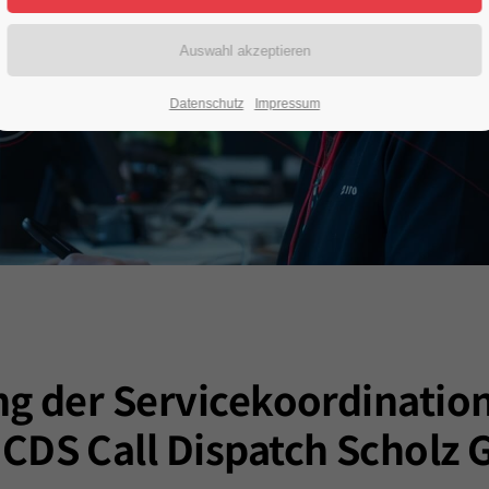
Datenschutz
Impressum
ng der Servicekoordinatio
 CDS Call Dispatch Scholz