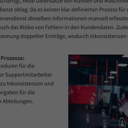
beschäftigt, neue Datensätze von Kunden und Maschin
nst oblag. Da es keinen klar definierten Prozess für 
 Innendienst dieselben Informationen manuell erfasste
e auch das Risiko von Fehlern in den Kundendaten. Zu
kennung doppelter Einträge, wodurch Inkonsistenzen 
 Prozesse:
zeduren für die
er Supportmitarbeiter
 zu Inkonsistenzen und
orgaben für die
 Abteilungen.